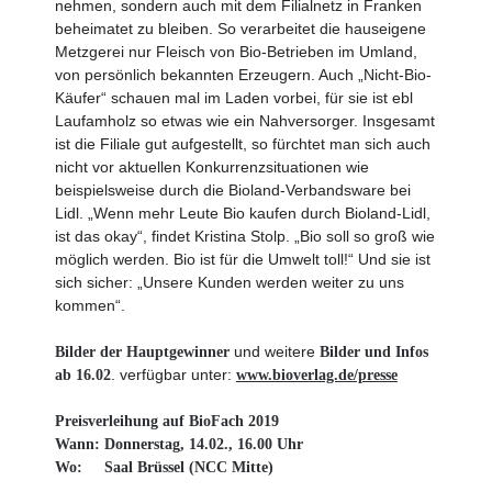
nehmen, sondern auch mit dem Filialnetz in Franken
beheimatet zu bleiben. So verarbeitet die hauseigene
Metzgerei nur Fleisch von Bio-Betrieben im Umland,
von persönlich bekannten Erzeugern. Auch „Nicht-Bio-
Käufer“ schauen mal im Laden vorbei, für sie ist ebl
Laufamholz so etwas wie ein Nahversorger. Insgesamt
ist die Filiale gut aufgestellt, so fürchtet man sich auch
nicht vor aktuellen Konkurrenz­situationen wie
beispielsweise durch die Bioland-Verbandsware bei
Lidl. „Wenn mehr Leute Bio kaufen durch Bioland-Lidl,
ist das okay“, findet Kristina Stolp. „Bio soll so groß wie
möglich werden. Bio ist für die Umwelt toll!“ Und sie ist
sich sicher: „Unsere Kunden werden weiter zu uns
kommen“.
und weitere
Bilder der Hauptgewinner
Bilder und Infos
. verfügbar unter:
ab 16.02
www.bioverlag.de/presse
Preisverleihung auf BioFach 2019
Wann: Donnerstag, 14.02., 16.00 Uhr
Wo: Saal Brüssel (NCC Mitte)