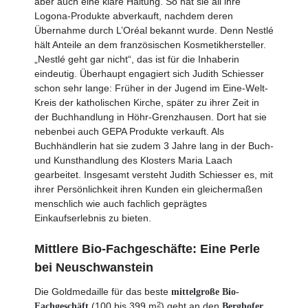
aber auch eine klare Haltung. So hat sie all ihre
Logona-Produkte abverkauft, nachdem deren
Übernahme durch L’Oréal bekannt wurde. Denn Nestlé
hält Anteile an dem französischen Kosmetikhersteller.
„Nestlé geht gar nicht“, das ist für die Inhaberin
eindeutig. Überhaupt engagiert sich Judith Schiesser
schon sehr lange: Früher in der Jugend im Eine-Welt-
Kreis der katholischen Kirche, später zu ihrer Zeit in
der Buchhandlung in Höhr-Grenzhausen. Dort hat sie
nebenbei auch GEPA Produkte verkauft. Als
Buchhändlerin hat sie zudem 3 Jahre lang in der Buch-
und Kunsthandlung des Klosters Maria Laach
gearbeitet. Insgesamt versteht Judith Schiesser es, mit
ihrer Persönlichkeit ihren Kunden ein gleicher­maßen
menschlich wie auch fachlich geprägtes
Einkaufserlebnis zu bieten.
Mittlere Bio-Fachgeschäfte: Eine Perle
bei Neuschwanstein
Die Goldmedaille für das beste
mittelgroße Bio-
(100 bis 399 m
) geht an den
2
Fachgeschäft
Berghofer