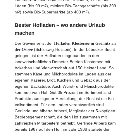
Läden (bis 99 m
), mittlere Bio-Fachgeschäfte (bis 399
2
m
) sowie Bio-Supermärkte (ab 400 m
).
2
2
Bester Hofladen – wo andere Urlaub
machen
Der Gewinner ist der
Hofladen Klostersee in Grömitz an
(Schleswig-Holstein). In der Lübecker Bucht
der Ostsee
gelegen, ist der Hofladen eingebunden in den
landwirtschaftlichen Demeter-Betrieb Klostersee mit
Ackerbau und Viehwirtschaft auf 150 Hektar Land. So
stammen Käse und Milchprodukte im Laden aus der
eigenen Käserei, Brot, Kuchen und Gebäck aus der
eigenen Backstube. Auch Wurst- und Fleischprodukte
kommen vom Hof. Gut 35 Prozent im Sortiment sind
Produkte aus eigener Herstellung, der Rest ist ein Bio-
Vollsortiment. Für den Laden verantwortlich sind
Gerlinde und Alberto Ariberti, Mitglieder der 5-köpfigen
Betriebsgemeinschaft, die den Hof zusammen mit
zahlreichen Mitarbeitern betreibt. Gerlinde Ariberti kam
bereits 1987 auf den Hof, im Jahr 1988 startete der