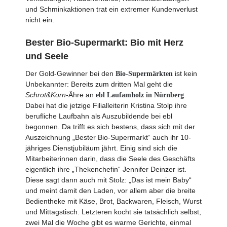
und Schminkaktionen trat ein extremer Kundenverlust
nicht ein.
Bester Bio-Supermarkt: Bio mit Herz
und Seele
Der Gold-Gewinner bei den
ist kein
Bio-Supermärkten
Unbekannter: Bereits zum dritten Mal geht die
Schrot&Korn
-Ähre an
.
ebl Laufamholz in Nürnberg
Dabei hat die jetzige Filialleiterin Kristina Stolp ihre
berufliche Laufbahn als Auszubildende bei ebl
begonnen. Da trifft es sich bestens, dass sich mit der
Auszeichnung „Bester Bio-Supermarkt“ auch ihr 10-
jähriges Dienstjubiläum jährt. Einig sind sich die
Mitarbeiter­innen darin, dass die Seele des Geschäfts
eigentlich ihre „Thekenchefin“ Jennifer Deinzer ist.
Diese sagt dann auch mit Stolz: „Das ist mein Baby“
und meint damit den Laden, vor allem aber die breite
Bedientheke mit Käse, Brot, Backwaren, Fleisch, Wurst
und Mittagstisch. Letzteren kocht sie tatsächlich selbst,
zwei Mal die Woche gibt es warme Gerichte, einmal