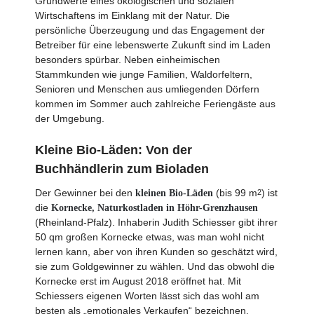
Grundwerte eines ökologischen und sozialen
Wirtschaftens im Einklang mit der Natur. Die
persönliche Überzeugung und das Engagement der
Betreiber für eine lebenswerte Zukunft sind im Laden
besonders spürbar. Neben ein­heimischen
Stammkunden wie junge Familien, Waldorfeltern,
Senioren und Menschen aus umliegenden Dörfern
kommen im Sommer auch zahlreiche Feriengäste aus
der Umgebung.
Kleine Bio-Läden: Von der
Buchhändlerin zum Bioladen
Der Gewinner bei den
(bis 99 m
) ist
2
kleinen Bio-Läden
die
Kornecke, Naturkostladen in Höhr-Grenzhausen
(Rheinland-Pfalz). Inhaberin Judith Schiesser gibt ihrer
50 qm großen Kornecke etwas, was man wohl nicht
lernen kann, aber von ihren Kunden so geschätzt wird,
sie zum Goldgewinner zu wählen. Und das obwohl die
Kornecke erst im August 2018 eröffnet hat. Mit
Schiessers eigenen Worten lässt sich das wohl am
besten als „emotionales Verkaufen“ bezeichnen.