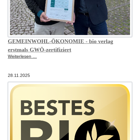
GEMEINWOHL-ÖKONOMIE - bio verlag
erstmals GWÖ-zertifiziert
GEMEINWOHL-
Weiterlesen …
ÖKONOMIE
-
28.11.2025
bio
verlag
erstmals
GWÖ-
zertifiziert