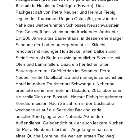
Halblech/ Ostallgäu (Bayern). Das
Biostadl in
Fachgeschäft von Petra Neuber und Helmut Fiebig
liegt in der Tourismus-Region Ostallgäu, ganz in der
Nähe des weltberühmten Schlosses Neuschwanstein.
Das Geschäft besitzt ein beeindruckendes Ambiente:
Ein 200 Jahre altes Bauernhaus, in dessen ehemaliger
Scheune der Laden untergebracht ist. Stilecht
renoviert mit niedriger Holzdecke, alten Balken und
Steinfliesen als Boden sowie gemütlicher Sitzecke mit
Ofen und Lammfellen. Dazu ein herrlicher, alter
Bauerngarten mit Café­betrieb im Sommer. Petra
Neuber lernte Hotelkauffrau und managte zunächst ein
Hotel im nahen Touristenort Schwangau. Nebenbei
arbeitete sie immer mehr im Bioladen, 2011 übernahm
sie schließlich den Biostadl. Helmut Fiebig ist gelernter
Konditormeister. Nach 25 Jahren in der Backstube
wechselte er auf die Seite der Backindustrie,
anschließend ging er zur Naturata AG in den
Außendienst. Gelegentlich buk er auch leckere Kuchen
für Petra Neubers Biostadl. „Angefangen hat es mit
einer Quiche Lorraine, die war am ersten Tag weg“,