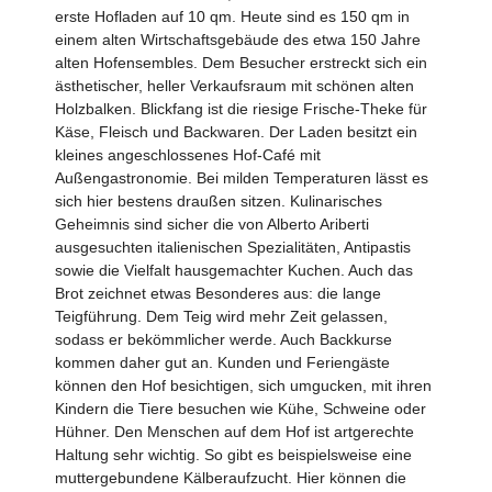
erste Hofladen auf 10 qm. Heute sind es 150 qm in
einem alten Wirtschaftsgebäude des etwa 150 Jahre
alten Hofensembles. Dem Besucher erstreckt sich ein
ästhetischer, heller Verkaufsraum mit schönen alten
Holzbalken. Blickfang ist die riesige Frische-Theke für
Käse, Fleisch und Backwaren. Der Laden besitzt ein
kleines angeschlossenes Hof-Café mit
Außengastronomie. Bei milden Temperaturen lässt es
sich hier bestens draußen sitzen. Kulinarisches
Geheimnis sind sicher die von Alberto Ariberti
ausgesuchten italienischen Spezialitäten, Antipastis
sowie die Vielfalt hausgemachter Kuchen. Auch das
Brot zeichnet etwas Besonderes aus: die lange
Teigführung. Dem Teig wird mehr Zeit gelassen,
sodass er bekömmlicher werde. Auch Backkurse
kommen daher gut an. Kunden und Feriengäste
können den Hof besichtigen, sich umgucken, mit ihren
Kindern die Tiere besuchen wie Kühe, Schweine oder
Hühner. Den Menschen auf dem Hof ist artgerechte
Haltung sehr wichtig. So gibt es beispielsweise eine
muttergebundene Kälberaufzucht. Hier können die