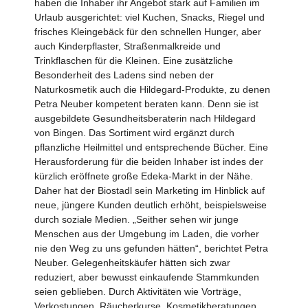
haben die Inhaber ihr Angebot stark auf Familien im
Urlaub ausgerichtet: viel Kuchen, Snacks, Riegel und
frisches Kleingebäck für den schnellen Hunger, aber
auch Kinderpflaster, Straßenmalkreide und
Trinkflaschen für die Kleinen. Eine zusätzliche
Besonderheit des Ladens sind neben der
Naturkosmetik auch die Hildegard-Produkte, zu denen
Petra Neuber kompetent beraten kann. Denn sie ist
ausgebildete Gesundheits­beraterin nach Hildegard
von Bingen. Das Sortiment wird ergänzt durch
pflanzliche Heilmittel und entsprechende Bücher. Eine
Herausforderung für die beiden Inhaber ist indes der
kürzlich eröffnete große Edeka-Markt in der Nähe.
Daher hat der Biostadl sein Marketing im Hinblick auf
neue, jüngere Kunden deutlich erhöht, beispielsweise
durch soziale Medien. „Seither sehen wir junge
Menschen aus der Umgebung im Laden, die vorher
nie den Weg zu uns gefunden hätten“, berichtet Petra
Neuber. Gelegenheitskäufer hätten sich zwar
reduziert, aber bewusst einkaufende Stammkunden
seien geblieben. Durch Aktivitäten wie Vorträge,
Verkostungen, Räucherkurse, Kosmetik­beratungen