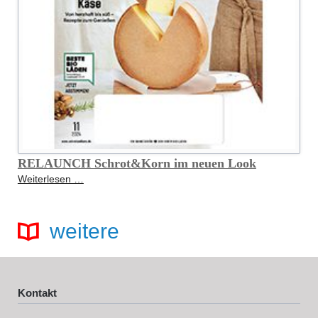
RELAUNCH Schrot&Korn im neuen Look
RELAUNCH
Weiterlesen …
Schrot&Korn
im
neuen
weitere
Look
Kontakt