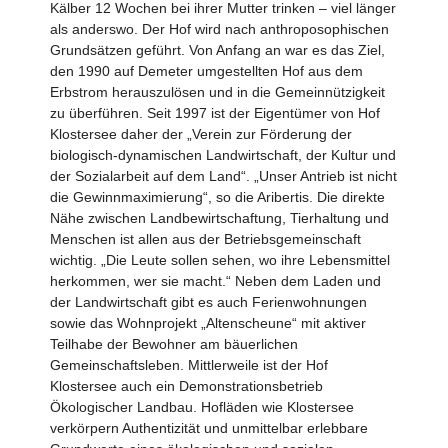
Kälber 12 Wochen bei ihrer Mutter trinken – viel länger
als anderswo. Der Hof wird nach anthroposophischen
Grundsätzen geführt. Von Anfang an war es das Ziel,
den 1990 auf Demeter umgestellten Hof aus dem
Erbstrom herauszulösen und in die Gemeinnützigkeit
zu überführen. Seit 1997 ist der Eigentümer von Hof
Klostersee daher der „Verein zur Förderung der
biologisch-dynamischen Landwirtschaft, der Kultur und
der Sozialarbeit auf dem Land“. „Unser Antrieb ist nicht
die Gewinnm­aximierung“, so die Aribertis. Die direkte
Nähe zwischen Landbewirtschaftung, Tierhaltung und
Menschen ist allen aus der Betriebsgemeinschaft
wichtig. „Die Leute sollen sehen, wo ihre Lebensmittel
herkommen, wer sie macht.“ Neben dem Laden und
der Landwirtschaft gibt es auch Ferienwohnungen
sowie das Wohnprojekt „Altenscheune“ mit aktiver
Teilhabe der Bewohner am bäuerlichen
Gemeinschaftsleben. Mittlerweile ist der Hof
Klostersee auch ein Demonstrations­betrieb
Ökologischer Landbau. Hofläden wie Klostersee
verkörpern Authentizität und unmittelbar erlebbare