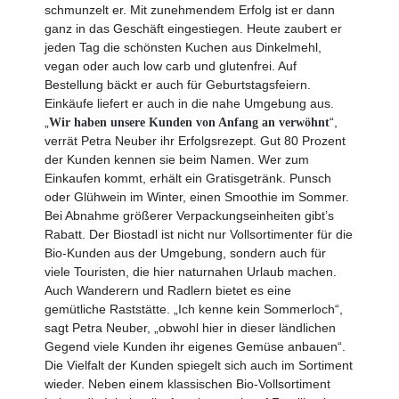
schmunzelt er. Mit zunehmendem Erfolg ist er dann
ganz in das Geschäft eingestiegen. Heute zaubert er
jeden Tag die schönsten Kuchen aus Dinkelmehl,
vegan oder auch low carb und glutenfrei. Auf
Bestellung bäckt er auch für Geburtstagsfeiern.
Einkäufe liefert er auch in die nahe Umgebung aus.
„
“,
Wir haben unsere Kunden von Anfang an verwöhnt
verrät Petra Neuber ihr Erfolgsrezept. Gut 80 Prozent
der Kunden kennen sie beim Namen. Wer zum
Einkaufen kommt, erhält ein Gratisgetränk. Punsch
oder Glühwein im Winter, einen Smoothie im Sommer.
Bei Abnahme größerer Verpackungseinheiten gibt’s
Rabatt. Der Biostadl ist nicht nur Vollsortimenter für die
Bio-Kunden aus der Umgebung, sondern auch für
viele Touristen, die hier naturnahen Urlaub machen.
Auch Wanderern und Radlern bietet es eine
gemütliche Raststätte. „Ich kenne kein Sommerloch“,
sagt Petra Neuber, „obwohl hier in dieser ländlichen
Gegend viele Kunden ihr eigenes Gemüse anbauen“.
Die Vielfalt der Kunden spiegelt sich auch im Sortiment
wieder. Neben einem klassischen Bio-Vollsortiment