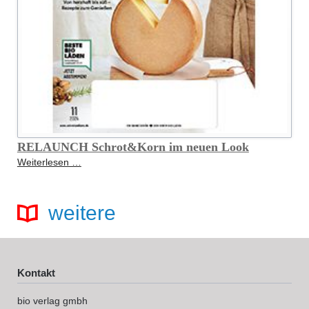
RELAUNCH Schrot&Korn im neuen Look
RELAUNCH
Weiterlesen …
Schrot&Korn
im
neuen
weitere
Look
Kontakt
bio verlag gmbh