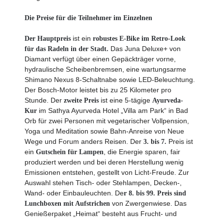
Die Preise für die Teilnehmer im Einzelnen
ist ein
Der Hauptpreis
robustes E-Bike im Retro-Look
Das Juna Deluxe+ von
für das Radeln in der Stadt.
Diamant verfügt über einen Gepäckträger vorne,
hydraulische Scheibenbremsen, eine wartungsarme
Shimano Nexus 8-Schaltnabe sowie LED-Beleuchtung.
Der Bosch-Motor leistet bis zu 25 Kilometer pro
Stunde. Der
ist eine 5-tägige
zweite Preis
Ayurveda-
im Sathya Ayurveda Hotel „Villa am Park“ in Bad
Kur
Orb für zwei Personen mit vegetarischer Vollpension,
Yoga und Meditation sowie Bahn-Anreise von Neue
Wege und Forum anders Reisen. Der
Preis ist
3. bis 7.
ein
, die Energie sparen, fair
Gutschein für Lampen
produziert werden und bei deren Herstellung wenig
Emissionen entstehen, gestellt von Licht-Freude. Zur
Auswahl stehen Tisch- oder Stehlampen, Decken-,
Wand- oder Einbauleuchten. De
r 8. bis 99. Preis sind
von Zwergenwiese. Das
Lunchboxen mit Aufstrichen
Genießerpaket „Heimat“ besteht aus Frucht- und