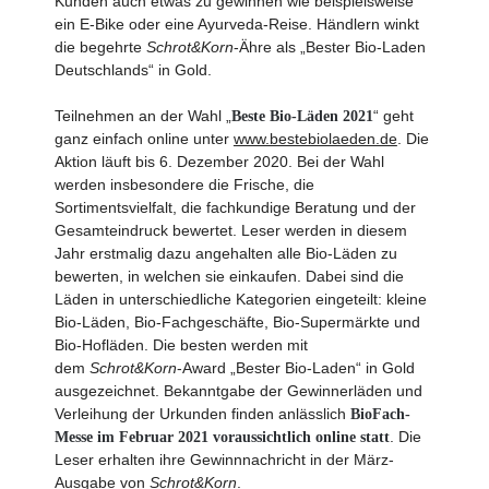
Kunden auch etwas zu gewinnen wie beispielsweise
ein E-Bike oder eine Ayurveda-Reise. Händlern winkt
die begehrte
Schrot&Korn
-Ähre als „Bester Bio-Laden
Deutschlands“ in Gold.
Teilnehmen an der Wahl „
“ geht
Beste Bio-Läden 2021
ganz einfach online unter
www.bestebiolaeden.de
. Die
Aktion läuft bis 6. Dezember 2020. Bei der Wahl
werden insbesondere die Frische, die
Sortimentsvielfalt, die fachkundige Beratung und der
Gesamteindruck bewertet. Leser werden in diesem
Jahr erstmalig dazu angehalten alle Bio-Läden zu
bewerten, in welchen sie einkaufen. Dabei sind die
Läden in unterschiedliche Kategorien eingeteilt: kleine
Bio-Läden, Bio-Fachgeschäfte, Bio-Supermärkte und
Bio-Hofläden. Die besten werden mit
dem
Schrot&Korn
-Award „Bester Bio-Laden“ in Gold
ausgezeichnet. Bekanntgabe der Gewinnerläden und
Verleihung der Urkunden finden anlässlich
BioFach-
. Die
Messe im Februar 2021 voraussichtlich online statt
Leser erhalten ihre Gewinnnachricht in der März-
Ausgabe von
Schrot&Korn
.