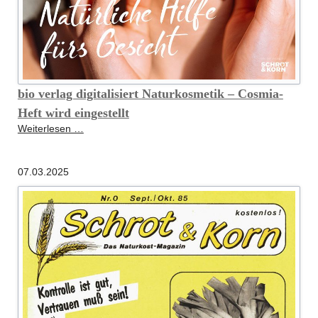
bio verlag digitalisiert Naturkosmetik – Cosmia-
Heft wird eingestellt
bio
Weiterlesen …
verlag
digitalisiert
07.03.2025
Naturkosmetik
–
Cosmia-
Heft
wird
eingestellt