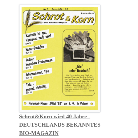
–
Cosmia-
Heft
wird
eingestellt
Schrot&Korn wird 40 Jahre -
DEUTSCHLANDS BEKANNTES
BIO-MAGAZIN