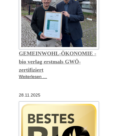
GEMEINWOHL-ÖKONOMIE -
bio verlag erstmals GWÖ-
zertifiziert
GEMEINWOHL-
Weiterlesen …
ÖKONOMIE
-
28.11.2025
bio
verlag
erstmals
GWÖ-
zertifiziert