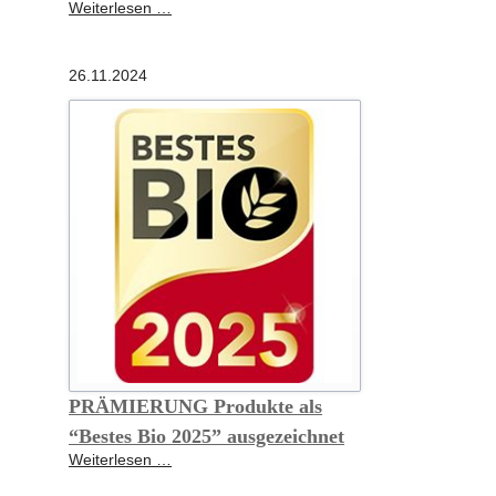
22.
Weiterlesen …
SCHROT&KORN
LESERWAHL
26.11.2024
Deutschlands
beste
Bioläden
2025
PRÄMIERUNG Produkte als
“Bestes Bio 2025” ausgezeichnet
PRÄMIERUNG
Weiterlesen …
Produkte