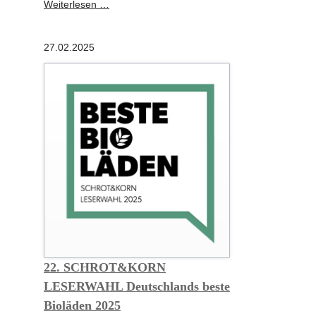
Schrot&Korn
Weiterlesen …
wird
40
27.02.2025
Jahre
-
DEUTSCHLANDS
BEKANNTES
BIO-
MAGAZIN
22. SCHROT&KORN
LESERWAHL Deutschlands beste
Bioläden 2025