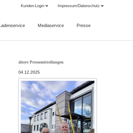
Kunden-Login
Impressum/Datenschutz
Navigation
Navigation
überspringen
überspringen
Ladenservice
Mediaservice
Presse
rint- und Onlinemedien
Print-Mediadaten
Pressebilder
ervice
Online-Mediadaten
nterner Bereich
Druckinfo
ältere Pressemitteilungen
AGB
Anzeige aufgeben
04.12.2025
AGB