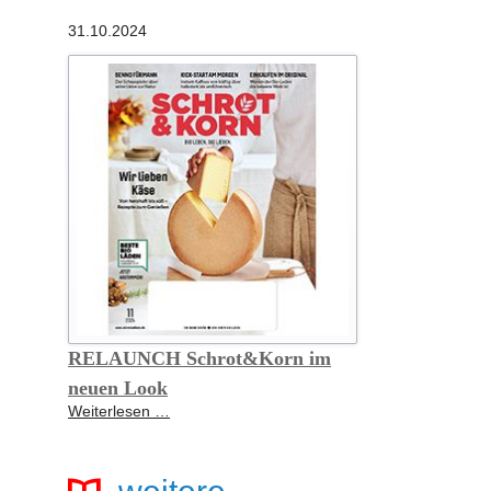
als
31.10.2024
“Bestes
Bio
2025”
ausgezeichnet
RELAUNCH Schrot&Korn im
neuen Look
RELAUNCH
Weiterlesen …
Schrot&Korn
im
neuen