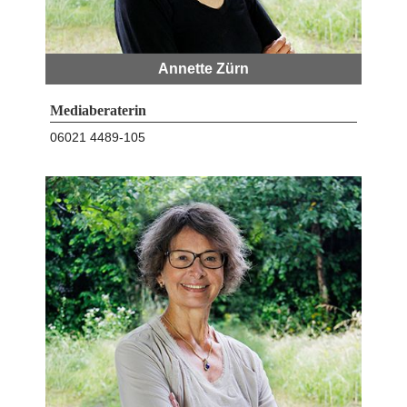
Annette Zürn
Mediaberaterin
06021 4489-105
k