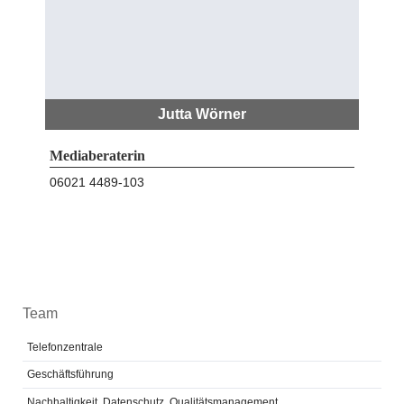
Jutta Wörner
Mediaberaterin
06021 4489-103
Navigation
Team
überspringen
Telefonzentrale
Geschäftsführung
Nachhaltigkeit, Datenschutz, Qualitätsmanagement