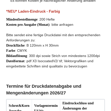
Es können Kosten je nachträglicher Änderung anfallen
*NEU* Laden-Eindruck - Farbig
: 200 Hefte
Mindestbestellmenge
: bitte anfragen
Kosten pro Ausgabe (Monat)
Bitte sendet eine fertige Druckdatei mit den entsprechenden
Anforderungen zu:
: B 120mm x H 30mm
Druckfläche
: CMYK
Farbe
: 300 dpi sowie Strich von mindestens 1200dpi
Bildauflösung
: pdf X3 IsocoatedV2/ tif; Vektorgrafiken und
Dateiformat
eingebettete Schriften sind qualitativ zu bevorzugen
Termine für Druckdatenabgabe und
Mengenänderungen 2026/27
Eindruckschluss und
Schrot&Korn
Vorlagentermin
Änderungen der
Ausgabe
U4 bis