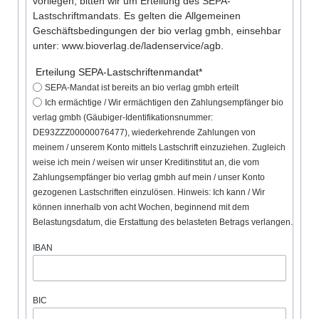
vorliegen, bitten wir um Erteilung des SEPA-
Lastschriftmandats. Es gelten die Allgemeinen
Geschäftsbedingungen der bio verlag gmbh, einsehbar
unter: www.bioverlag.de/ladenservice/agb.
Pflichtfeld
Erteilung SEPA-Lastschriftenmandat
*
SEPA-Mandat ist bereits an bio verlag gmbh erteilt
Ich ermächtige / Wir ermächtigen den Zahlungsempfänger bio
verlag gmbh (Gäubiger-Identifikationsnummer:
DE93ZZZ00000076477), wiederkehrende Zahlungen von
meinem / unserem Konto mittels Lastschrift einzuziehen. Zugleich
weise ich mein / weisen wir unser Kreditinstitut an, die vom
Zahlungsempfänger bio verlag gmbh auf mein / unser Konto
gezogenen Lastschriften einzulösen. Hinweis: Ich kann / Wir
können innerhalb von acht Wochen, beginnend mit dem
Belastungsdatum, die Erstattung des belasteten Betrags verlangen.
IBAN
BIC